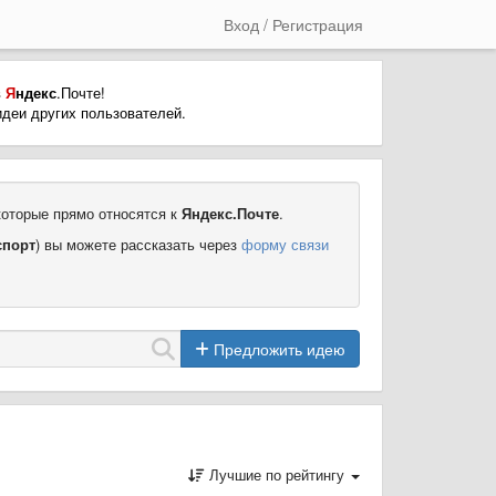
Вход / Регистрация
в
Я
ндекс
.Почте!
деи других пользователей.
которые прямо относятся к
Яндекс.Почте
.
спорт
) вы можете рассказать через
форму связи
Предложить идею
Лучшие по рейтингу