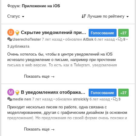
Форум:
Приложение на iOS
Статус
Лучшие по рейтингу
Скрытие уведомлений при прочтении на другом устройстве
Голосование
+27
UserechoTester
7 лет назад
•
обновлен
AlSok
6 лет назад
•
9
•
3 дубликата
Очень хотелось бы, чтобы в центре уведомлений на iOS
исчезало уведомление о письме, например при прочтении
письма в web версии. То есть как в Telegram, уведомления
исчезают при прочтении на PC версии.
Показать еще →
В уведомлениях отображать на какой ящик пришло письмо
Голосование
+27
medle nen
7 лет назад
•
обновлен
stroickiy
6 лет назад
•
3
Приходит несколько писем по работе, одна связана с
моделлированием, другая с графическим дизайном (в основном
предложения). Но предложения по своей форме очень похожи и
одни жду, другие пропускаю, получается что функция 3д тач
немного недопилина. Будет отлично если в уведомлении будет
Показать еще →
указан ящик на который приходит письмо, например вместо