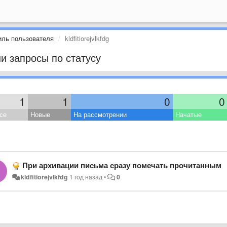
ль пользователя
kldfitiorejvlkfdg
и запросы по статусу
1
1
0
0
се
Новые
На рассмотрении
Начатые
При архивации письма сразу помечать прочитанным
kldfitiorejvlkfdg
1 год назад
•
0