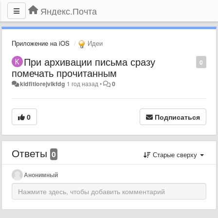
Яндекс.Почта
Приложение на iOS
Идеи
При архивации письма сразу
0
помечать прочитанным
kldfitiorejvlkfdg
1 год назад
•
0
0
Подписаться
Ответы
0
Старые сверху
Анонимный