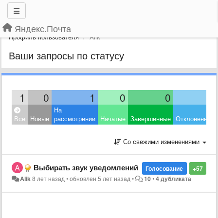
Яндекс.Почта
Профиль пользователя
Alik
Ваши запросы по статусу
1
0
1
0
0
0
На
Все
Новые
рассмотрении
Начатые
Завершенные
Отклоненные
Со свежими изменениями
Выбирать звук уведомлений
Голосование
+57
Alik
8 лет назад
•
обновлен
5 лет назад
•
10
•
4 дубликата