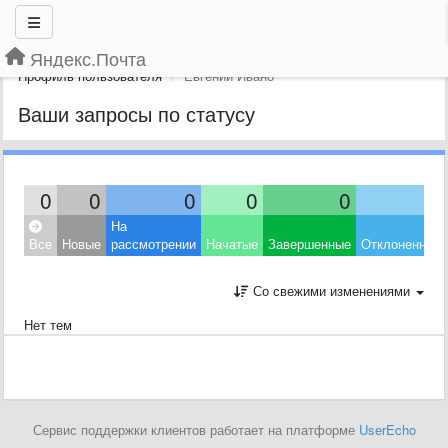
Яндекс.Почта
Профиль пользователя
Евгений Ивано
Ваши запросы по статусу
0
0
0
0
0
0
На
Все
Новые
рассмотрении
Начатые
Завершенные
Отклоненные
Со свежими изменениями
Нет тем
Сервис поддержки клиентов работает на платформе
UserEcho