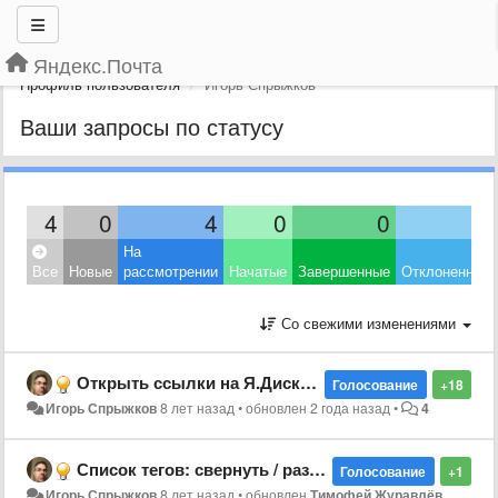
Яндекс.Почта
Профиль пользователя
Игорь Спрыжков
Ваши запросы по статусу
4
0
4
0
0
0
На
Все
Новые
рассмотрении
Начатые
Завершенные
Отклоненные
Со свежими изменениями
Открыть ссылки на Я.Диск в приложении
Голосование
+18
Игорь Спрыжков
8 лет назад
•
обновлен
2 года назад
•
4
Список тегов: свернуть / развернуть
Голосование
+1
Игорь Спрыжков
8 лет назад
•
обновлен
Тимофей Журавлёв