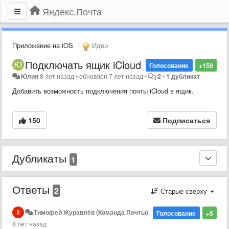
Яндекс.Почта
Приложение на iOS
Идеи
Подключать ящик iCloud
Голосование
+150
Юлия
8 лет назад
•
обновлен
7 лет назад
•
2
•
1 дубликат
Добавить возможность подключения почты iCloud в ящик.
150
Подписаться
Дубликаты
1
Ответы
2
Старые сверху
Тимофей Журавлёв (Команда Почты)
Голосование
+5
8 лет назад