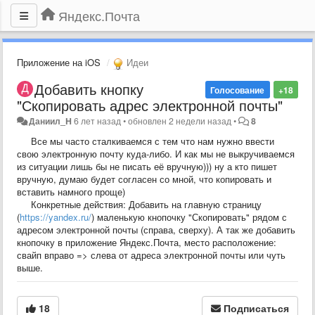
Яндекс.Почта
Приложение на iOS
Идеи
Добавить кнопку
Голосование
+18
"Скопировать адрес электронной почты"
Даниил_H
6 лет назад
•
обновлен
2 недели назад
•
8
Все мы часто сталкиваемся с тем что нам нужно ввести
свою электронную почту куда-либо. И как мы не выкручиваемся
из ситуации лишь бы не писать её вручную))) ну а кто пишет
вручную, думаю будет согласен со мной, что копировать и
вставить намного проще)
Конкретные действия: Добавить на главную страницу
(
https://yandex.ru/
) маленькую кнопочку "Скопировать" рядом с
адресом электронной почты (справа, сверху). А так же добавить
кнопочку в приложение Яндекс.Почта, место расположение:
свайп вправо => слева от адреса электронной почты или чуть
выше.
18
Подписаться