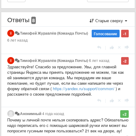
Ответы
8
Старые сверху
Тимофей Журавлёв (Команда Почты)
Голосование
-1
6 лет назад
|
Тимофей Журавлёв (Команда Почты)
6 лет назад
-2
Здравствуйте! Спасибо за предложение. Увы, для главной
страницы Яндекса мы принять предложение не можем, так как
ей занимается другая команда. Мы передадим им ваше
пожелание, но будет лучше, если вы сами напишите им через
форму обратной связи (
https://yandex.ru/support/common/
) и
расскажете о своем предложении подробней.
|
Анонимный
4 года назад
+2
Почему ы личной почте нельзя скопировать адрес? Обязательно
надо переписать его с помощью шариковой ручки или может вы
попросите гусиным пером пользоваться? 21 век на дворе, ау!